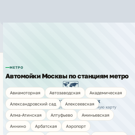
Автомойки рядом с метро «Улица
Старокачаловская»
МЕТРО
Автомойки Москвы по станциям метро
🗺️
Авиамоторная
Автозаводская
Академическая
Показать карту моек
Александровский сад
Алексеевская
Нажмите, чтобы открыть интерактивную карту
Алма-Атинская
Алтуфьево
Аминьевская
Аннино
Арбатская
Аэропорт