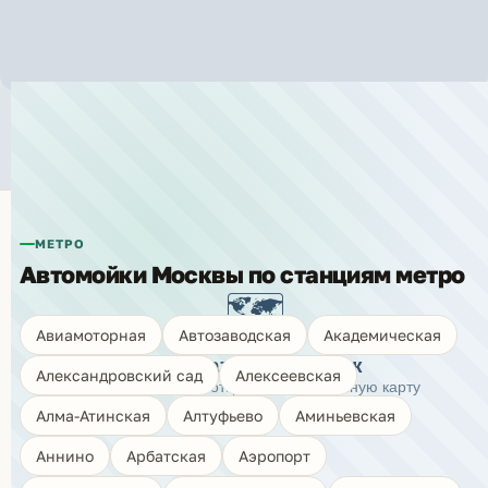
Автомойки рядом с метро
«Белорусская»
МЕТРО
Автомойки Москвы по станциям метро
🗺️
Авиамоторная
Автозаводская
Академическая
Показать карту моек
Александровский сад
Алексеевская
Нажмите, чтобы открыть интерактивную карту
Алма-Атинская
Алтуфьево
Аминьевская
Аннино
Арбатская
Аэропорт