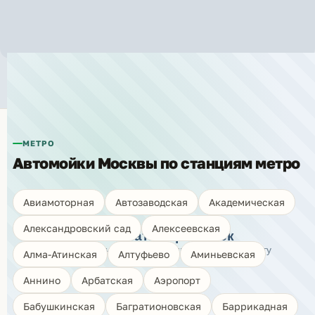
Автомойки рядом с метро «Лефортово»
МЕТРО
Автомойки Москвы по станциям метро
🗺️
Авиамоторная
Автозаводская
Академическая
Александровский сад
Алексеевская
Показать карту моек
Нажмите, чтобы открыть интерактивную карту
Алма-Атинская
Алтуфьево
Аминьевская
Аннино
Арбатская
Аэропорт
Бабушкинская
Багратионовская
Баррикадная