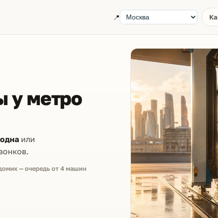
📍
Ка
 у метро
бодна
или
вонков.
домик — очередь от 4 машин