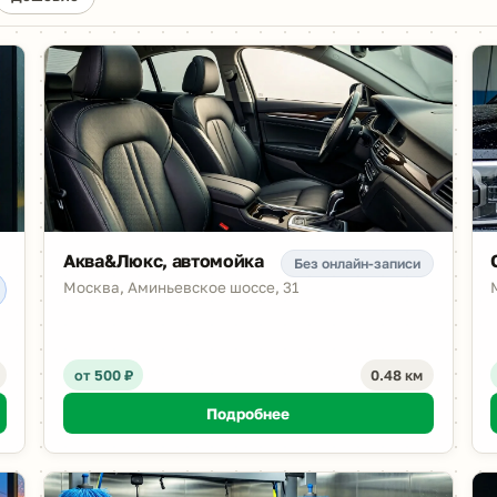
Аква&Люкс, автомойка
Без онлайн-записи
Москва, Аминьевское шоссе, 31
от 500 ₽
0.48 км
Подробнее