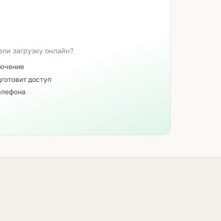
ели загрузку онлайн?
лючение
готовит доступ
елефона