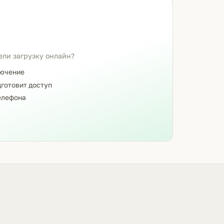
ели загрузку онлайн?
лючение
готовит доступ
елефона