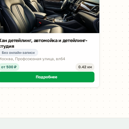
Хан детейлинг, автомойка и детейлинг-
студия
Без онлайн-записи
Москва, Профсоюзная улица, вл64
от 500 ₽
0.42 км
Подробнее