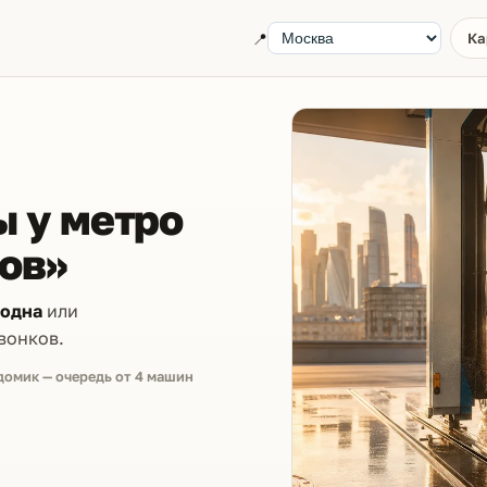
📍
Ка
 у метро
ов»
бодна
или
вонков.
домик — очередь от 4 машин