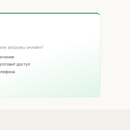
ели загрузку онлайн?
лючение
готовит доступ
елефона