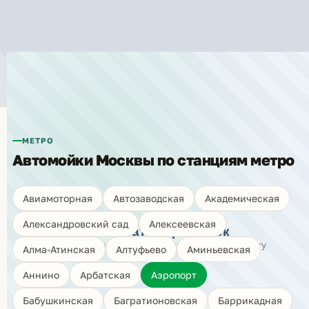
Автомойки рядом с метро «Аэропорт»
МЕТРО
Автомойки Москвы по станциям метро
🗺️
Авиамоторная
Автозаводская
Академическая
Александровский сад
Алексеевская
Показать карту моек
Нажмите, чтобы открыть интерактивную карту
Алма-Атинская
Алтуфьево
Аминьевская
Аннино
Арбатская
Аэропорт
Бабушкинская
Багратионовская
Баррикадная