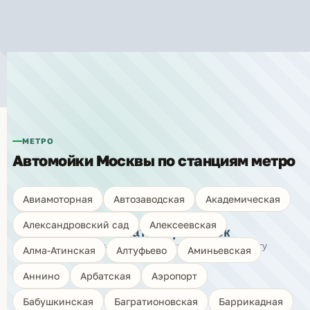
Автомойки рядом с метро «Курская»
МЕТРО
Автомойки Москвы по станциям метро
🗺️
Авиамоторная
Автозаводская
Академическая
Александровский сад
Алексеевская
Показать карту моек
Нажмите, чтобы открыть интерактивную карту
Алма-Атинская
Алтуфьево
Аминьевская
Аннино
Арбатская
Аэропорт
Бабушкинская
Багратионовская
Баррикадная