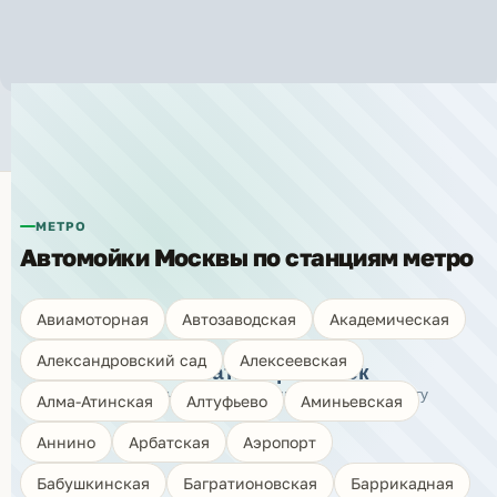
Автомойки рядом с метро «Марьино»
МЕТРО
Автомойки Москвы по станциям метро
🗺️
Авиамоторная
Автозаводская
Академическая
Александровский сад
Алексеевская
Показать карту моек
Нажмите, чтобы открыть интерактивную карту
Алма-Атинская
Алтуфьево
Аминьевская
Аннино
Арбатская
Аэропорт
Бабушкинская
Багратионовская
Баррикадная