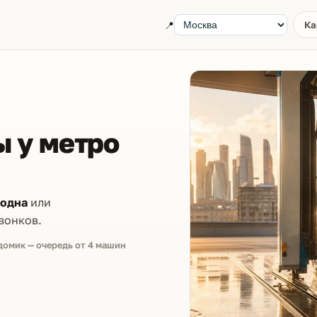
📍
Ка
 у метро
бодна
или
вонков.
домик — очередь от 4 машин