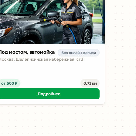
Под мостом, автомойкa
Без онлайн-записи
Москва, Шелепихинская набережная, ст3
от 500 ₽
0.71 км
Подробнее