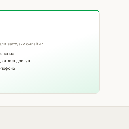
ели загрузку онлайн?
лючение
готовит доступ
елефона