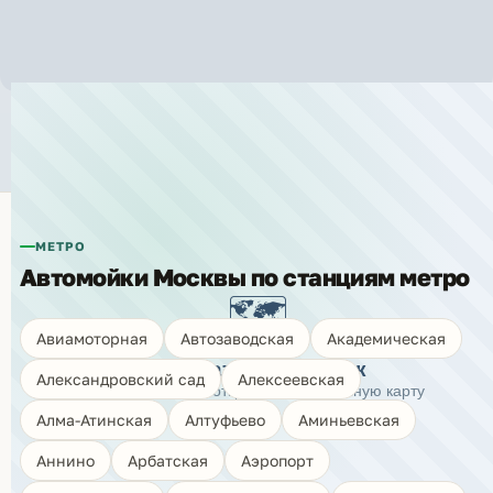
Автомойки рядом с метро
«Партизанская»
МЕТРО
Автомойки Москвы по станциям метро
🗺️
Авиамоторная
Автозаводская
Академическая
Показать карту моек
Александровский сад
Алексеевская
Нажмите, чтобы открыть интерактивную карту
Алма-Атинская
Алтуфьево
Аминьевская
Аннино
Арбатская
Аэропорт