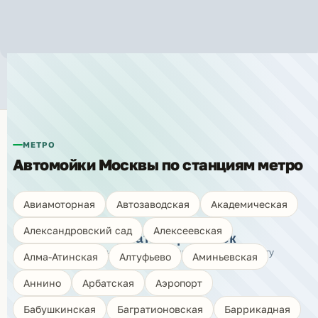
Автомойки рядом с метро «Трубная»
МЕТРО
Автомойки Москвы по станциям метро
🗺️
Авиамоторная
Автозаводская
Академическая
Александровский сад
Алексеевская
Показать карту моек
Нажмите, чтобы открыть интерактивную карту
Алма-Атинская
Алтуфьево
Аминьевская
Аннино
Арбатская
Аэропорт
Бабушкинская
Багратионовская
Баррикадная