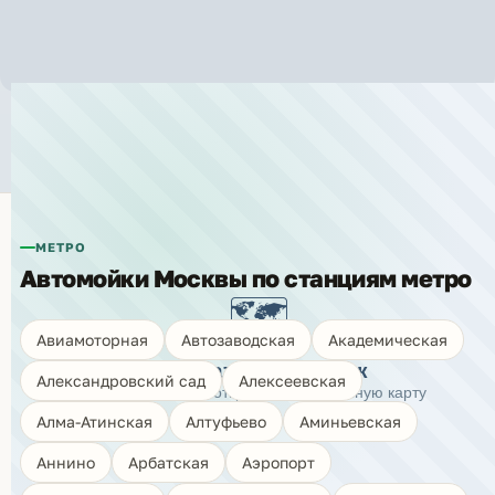
Автомойки рядом с метро
«Волгоградский проспект»
МЕТРО
Автомойки Москвы по станциям метро
🗺️
Авиамоторная
Автозаводская
Академическая
Показать карту моек
Александровский сад
Алексеевская
Нажмите, чтобы открыть интерактивную карту
Алма-Атинская
Алтуфьево
Аминьевская
Аннино
Арбатская
Аэропорт