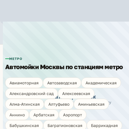
Автомойки рядом с метро «Строгино»
МЕТРО
Автомойки Москвы по станциям метро
🗺️
Авиамоторная
Автозаводская
Академическая
Александровский сад
Алексеевская
Показать карту моек
Нажмите, чтобы открыть интерактивную карту
Алма-Атинская
Алтуфьево
Аминьевская
Аннино
Арбатская
Аэропорт
Бабушкинская
Багратионовская
Баррикадная