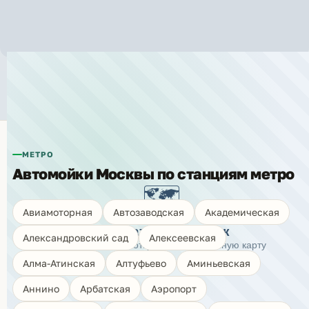
Автомойки рядом с метро
«Дмитровская»
МЕТРО
Автомойки Москвы по станциям метро
🗺️
Авиамоторная
Автозаводская
Академическая
Показать карту моек
Александровский сад
Алексеевская
Нажмите, чтобы открыть интерактивную карту
Алма-Атинская
Алтуфьево
Аминьевская
Аннино
Арбатская
Аэропорт