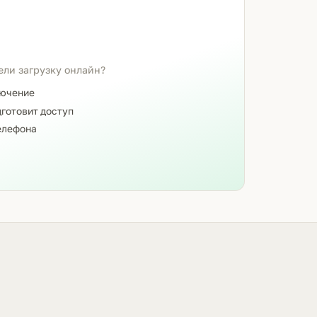
ели загрузку онлайн?
лючение
готовит доступ
елефона