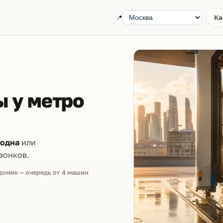
📍
Ка
 у метро
бодна
или
вонков.
домик — очередь от 4 машин