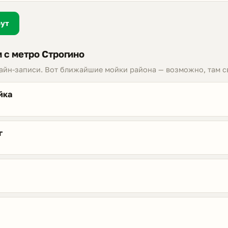
рут
 с метро Строгино
лайн-записи. Вот ближайшие мойки района — возможно, там с
йка
г