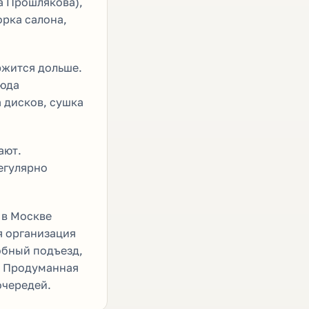
а Прошлякова),
орка салона,
ржится дольше.
сюда
а дисков, сушка
ают.
егулярно
 в Москве
я организация
обный подъезд,
. Продуманная
очередей.