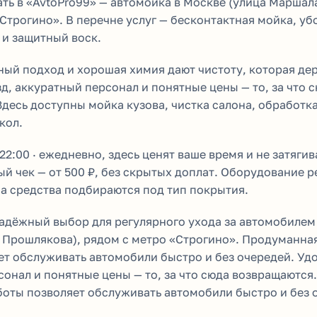
ть в «AvtoPro99» — автомойка в Москве (улица Маршал
Строгино». В перечне услуг — бесконтактная мойка, уб
 и защитный воск.
ый подход и хорошая химия дают чистоту, которая де
, аккуратный персонал и понятные цены — то, за что 
десь доступны мойка кузова, чистка салона, обработк
кол.
22:00 · ежедневно, здесь ценят ваше время и не затягив
й чек — от 500 ₽, без скрытых доплат. Оборудование р
 а средства подбираются под тип покрытия.
надёжный выбор для регулярного ухода за автомобилем
 Прошлякова), рядом с метро «Строгино». Продуманна
ет обслуживать автомобили быстро и без очередей. Уд
сонал и понятные цены — то, за что сюда возвращаются
боты позволяет обслуживать автомобили быстро и без 