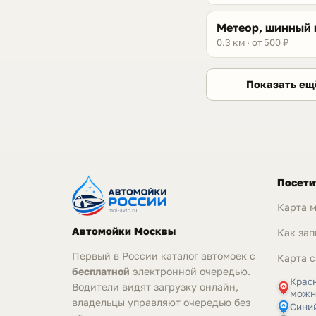
Метеор, шинный 
0.3 км · от 500 ₽
Показать ещ
Посети
Карта 
Автомойки Москвы
Как зап
Первый в России каталог автомоек с
Карта с
бесплатной
электронной очередью.
Крас
Водители видят загрузку онлайн,
можн
владельцы управляют очередью без
Синий