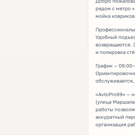
Добро пожалова
рядом с метро «
мойка ковриков
Профессиональн
Удобный подъезд
возвращаются. З
и полировка стё
График — 09:00–
Ориентировочны
обслуживается,
«AvtoPro99» — 
(улица Маршала
работы позволя
аккуратный пер
организация ра