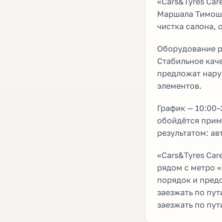
«Cars&Tyres Car
Маршала Тимоше
чистка салона, 
Оборудование р
Стабильное каче
предложат нару
элементов.
График — 10:00–
обойдётся приме
результатом: а
«Cars&Tyres Car
рядом с метро 
порядок и предс
заезжать по пут
заезжать по пут