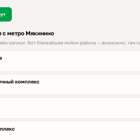
рут
 с метро Мякинино
лайн-записи. Вот ближайшие мойки района — возможно, там с
а
ечный комплекс
мплекс