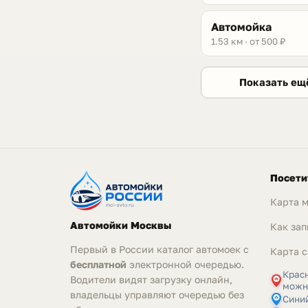
Автомойка
1.53 км · от 500 ₽
Показать ещ
Посети
Карта 
Автомойки Москвы
Как зап
Первый в России каталог автомоек с
Карта с
бесплатной
электронной очередью.
Крас
Водители видят загрузку онлайн,
можн
владельцы управляют очередью без
Синий