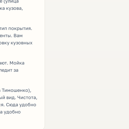
е (улица
а кузова,
тип покрытия.
иенты. Вам
овку кузовных
вают. Мойка
ледит за
а Тимошенко),
й вид. Чистота,
ся. Сюда удобно
да удобно