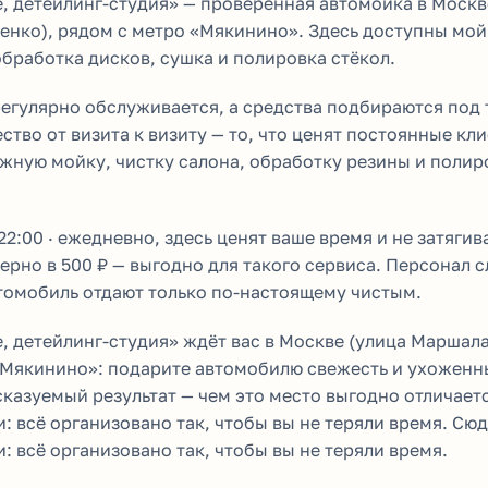
e, детейлинг-студия» — проверенная автомойка в Москв
нко), рядом с метро «Мякинино». Здесь доступны мойк
обработка дисков, сушка и полировка стёкол.
егулярно обслуживается, а средства подбираются под 
ство от визита к визиту — то, что ценят постоянные кл
жную мойку, чистку салона, обработку резины и полир
22:00 · ежедневно, здесь ценят ваше время и не затяги
рно в 500 ₽ — выгодно для такого сервиса. Персонал с
втомобиль отдают только по-настоящему чистым.
e, детейлинг-студия» ждёт вас в Москве (улица Маршал
«Мякинино»: подарите автомобилю свежесть и ухоженны
казуемый результат — чем это место выгодно отличает
и: всё организовано так, чтобы вы не теряли время. Сю
и: всё организовано так, чтобы вы не теряли время.