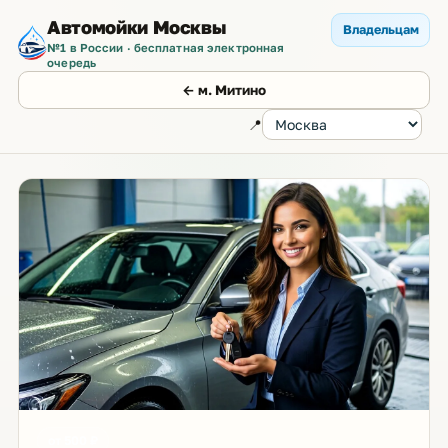
Автомойки Москвы
Владельцам
№1 в России · бесплатная электронная
очередь
← м. Митино
📍
от 500 ₽