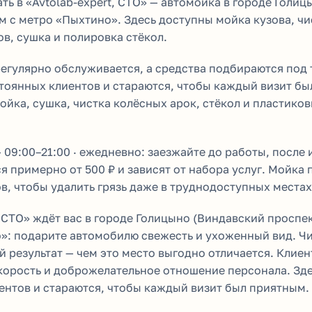
ь в «Avtolab-expert, СТО» — автомойка в городе Голи
м с метро «Пыхтино». Здесь доступны мойка кузова, чи
в, сушка и полировка стёкол.
егулярно обслуживается, а средства подбираются под 
стоянных клиентов и стараются, чтобы каждый визит бы
ойка, сушка, чистка колёсных арок, стёкол и пластико
09:00–21:00 · ежедневно: заезжайте до работы, после 
 примерно от 500 ₽ и зависят от набора услуг. Мойка 
в, чтобы удалить грязь даже в труднодоступных местах
, СТО» ждёт вас в городе Голицыно (Виндавский проспек
»: подарите автомобилю свежесть и ухоженный вид. Чи
 результат — чем это место выгодно отличается. Клие
скорость и доброжелательное отношение персонала. Зде
ентов и стараются, чтобы каждый визит был приятным.