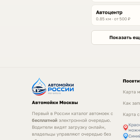
Автоцентр
0.85 км · от 500 ₽
Показать ещ
Посети
Карта 
Автомойки Москвы
Как зап
Первый в России каталог автомоек с
Карта с
бесплатной
электронной очередью.
Крас
Водители видят загрузку онлайн,
можн
владельцы управляют очередью без
Синий