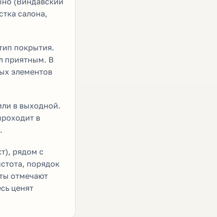
цыно (Виндавский
стка салона,
тип покрытия.
л приятным. В
вых элементов
или в выходной.
проходит в
.
т), рядом с
стота, порядок
нты отмечают
сь ценят