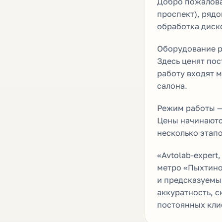
Добро пожаловат
проспект), рядо
обработка диско
Оборудование р
Здесь ценят по
работу входят м
салона.
Режим работы — 
Цены начинаются
несколько этапо
«Avtolab-expert
метро «Пыхтино
и предсказуемый
аккуратность, 
постоянных кли