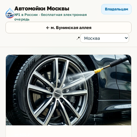
Автомойки Москвы
Владельцам
№1 в России · бесплатная электронная
очередь
← м. Бунинская аллея
📍
от 500 ₽