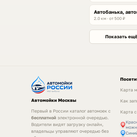
Автобанька, авт
2.0 км · от 500 ₽
Показать ещ
Посети
Карта 
Автомойки Москвы
Как зап
Первый в России каталог автомоек с
Карта с
бесплатной
электронной очередью.
Крас
Водители видят загрузку онлайн,
можн
владельцы управляют очередью без
Синий