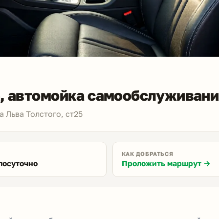
a, автомойка самообслуживани
 Льва Толстого, ст25
КАК ДОБРАТЬСЯ
лосуточно
Проложить маршрут →