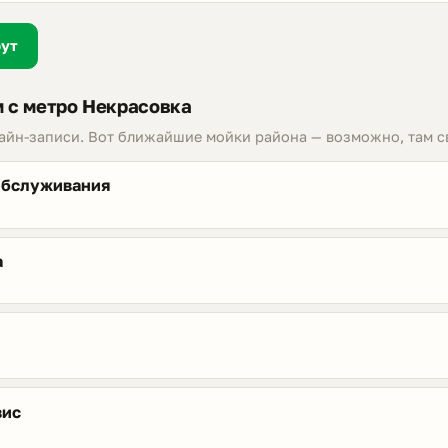
рут
 с метро Некрасовка
лайн-записи. Вот ближайшие мойки района — возможно, там с
обслуживания
а
вис