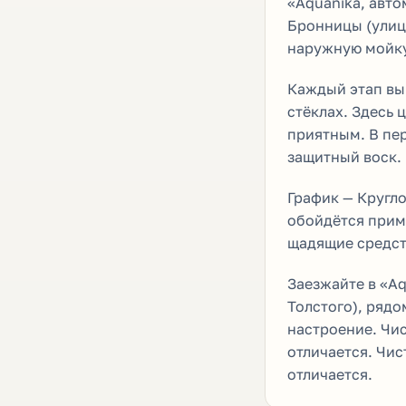
«Aquanika, авт
Бронницы (улиц
наружную мойку
Каждый этап вып
стёклах. Здесь 
приятным. В пер
защитный воск.
График — Кругло
обойдётся приме
щадящие средств
Заезжайте в «A
Толстого), рядо
настроение. Чис
отличается. Чис
отличается.