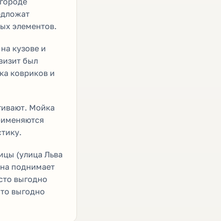
 городе
едложат
ных элементов.
на кузове и
визит был
ка ковриков и
ягивают. Мойка
применяются
стику.
ицы (улица Льва
ина поднимает
есто выгодно
сто выгодно