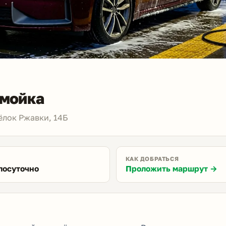
омойка
ёлок Ржавки, 14Б
КАК ДОБРАТЬСЯ
лосуточно
Проложить маршрут →