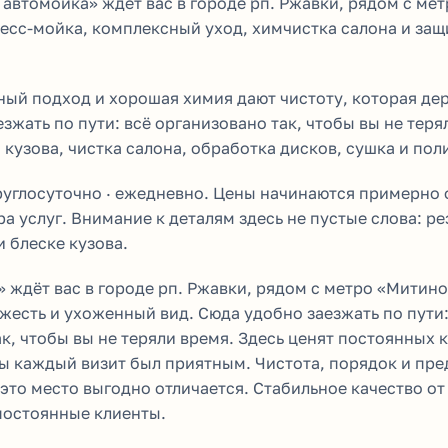
 автомойка» ждёт вас в городе рп. Ржавки, рядом с ме
есс-мойка, комплексный уход, химчистка салона и за
ый подход и хорошая химия дают чистоту, которая де
зжать по пути: всё организовано так, чтобы вы не теря
кузова, чистка салона, обработка дисков, сушка и пол
углосуточно · ежедневно. Цены начинаются примерно о
ра услуг. Внимание к деталям здесь не пустые слова: ре
и блеске кузова.
» ждёт вас в городе рп. Ржавки, рядом с метро «Митин
есть и ухоженный вид. Сюда удобно заезжать по пути:
к, чтобы вы не теряли время. Здесь ценят постоянных 
бы каждый визит был приятным. Чистота, порядок и пр
 это место выгодно отличается. Стабильное качество от
 постоянные клиенты.