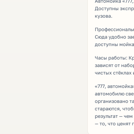
Автомойка «777,
Доступны экспр
кузова.
Профессиональн
Сюда удобно зае
доступны мойка 
Часы работы: Кр
зависят от набо
чистых стёклах 
«777, автомойка
автомобилю свеж
организовано та
стараются, что
результат — чем
— то, что ценят