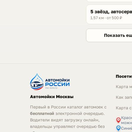
5 звёзд, автосер
1.57 км · от 500 ₽
Показать е
Посети
Карта 
Автомойки Москвы
Как зап
Первый в России каталог автомоек с
Карта с
бесплатной
электронной очередью.
Крас
Водители видят загрузку онлайн,
можн
владельцы управляют очередью без
Синий