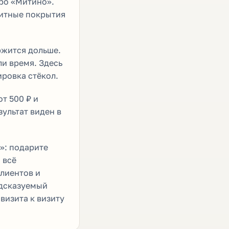
тро «Митино».
щитные покрытия
ржится дольше.
ли время. Здесь
ировка стёкол.
т 500 ₽ и
зультат виден в
о»: подарите
 всё
клиентов и
едсказуемый
 визита к визиту